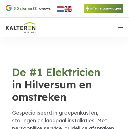
Ga
5.0 sterren
88
reviews
offerte aanvragen
naar
de
inhoud
M
De #1 Elektricien
in Hilversum en
omstreken
Gespecialiseerd in groepenkasten,
storingen en laadpaal installaties. Met
persoonlijke service, duidelijke afspraken